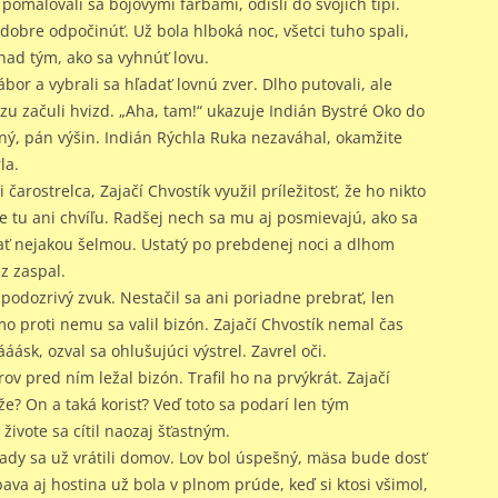
omaľovali sa bojovými farbami, odišli do svojich típí.
i dobre odpočinúť. Už bola hlboká noc, všetci tuho spali,
 nad tým, ako sa vyhnúť lovu.
tábor a vybrali sa hľadať lovnú zver. Dlho putovali, ale
u začuli hvizd. „Aha, tam!“ ukazuje Indián Bystré Oko do
lný, pán výšin. Indián Rýchla Ruka nezaváhal, okamžite
la.
 čarostrelca, Zajačí Chvostík využil príležitosť, že ho nikto
e tu ani chvíľu. Radšej nech sa mu aj posmievajú, ako sa
hať nejakou šelmou. Ustatý po prebdenej noci a dlhom
z zaspal.
podozrivý zvuk. Nestačil sa ani poriadne prebrať, len
mo proti nemu sa valil bizón. Zajačí Chvostík nemal čas
ááásk, ozval sa ohlušujúci výstrel. Zavrel oči.
ov pred ním ležal bizón. Trafil ho na prvýkrát. Zajačí
e? On a taká korisť? Veď toto sa podarí len tým
živote sa cítil naozaj šťastným.
ady sa už vrátili domov. Lov bol úspešný, mäsa bude dosť
bava aj hostina už bola v plnom prúde, keď si ktosi všimol,