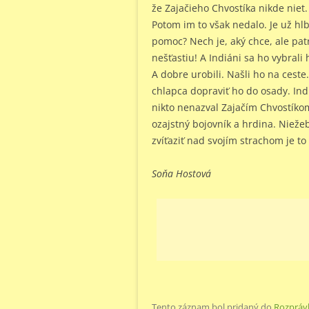
že Zajačieho Chvostíka nikde niet. 
Potom im to však nedalo. Je už hl
pomoc? Nech je, aký chce, ale p
nešťastiu! A Indiáni sa ho vybrali 
A dobre urobili. Našli ho na ceste
chlapca dopraviť ho do osady. Indi
nikto nenazval Zajačím Chvostíkom
ozajstný bojovník a hrdina. Nieže
zvíťaziť nad svojím strachom je to 
Soňa Hostová
Tento záznam bol pridaný do
Rozpráv