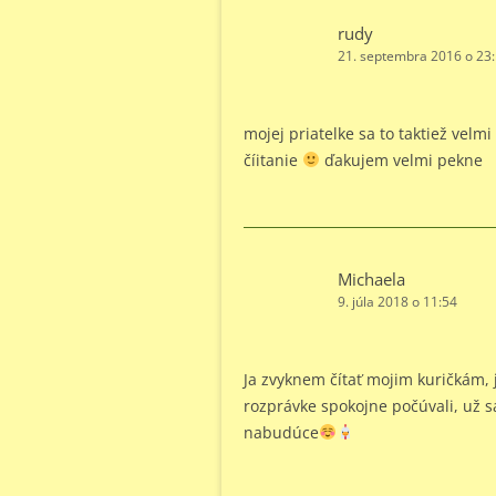
rudy
21. septembra 2016 o 23
mojej priatelke sa to taktiež velm
číitanie
ďakujem velmi pekne
Michaela
9. júla 2018 o 11:54
Ja zvyknem čítať mojim kuričkám, je
rozprávke spokojne počúvali, už s
nabudúce