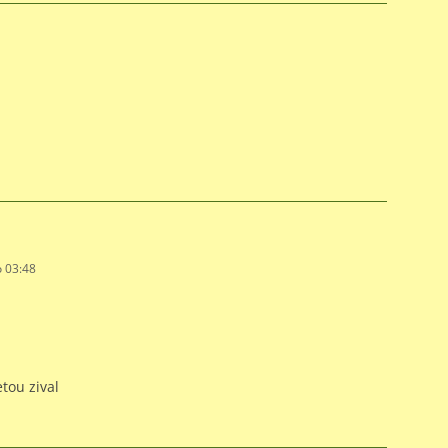
o 03:48
tou zival