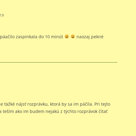
:19
i páačilo zaspinkala do 10 minút
naozaj pekné
 ťažké nájsť rozprávku, ktorá by sa im páčila. Pri tejto
a teším ako im budem nejakú z týchto rozprávok čítať