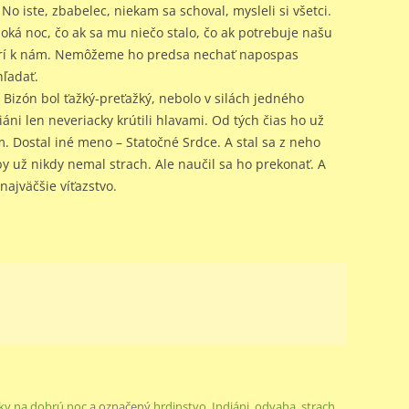
No iste, zbabelec, niekam sa schoval, mysleli si všetci.
boká noc, čo ak sa mu niečo stalo, čo ak potrebuje našu
atrí k nám. Nemôžeme ho predsa nechať napospas
hľadať.
. Bizón bol ťažký-preťažký, nebolo v silách jedného
áni len neveriacky krútili hlavami. Od tých čias ho už
. Dostal iné meno – Statočné Srdce. A stal sa z neho
by už nikdy nemal strach. Ale naučil sa ho prekonať. A
najväčšie víťazstvo.
ky na dobrú noc
a označený
hrdinstvo
,
Indiáni
,
odvaha
,
strach