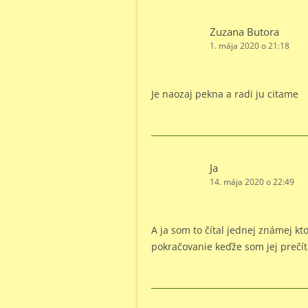
Zuzana Butora
1. mája 2020 o 21:18
Je naozaj pekna a radi ju citame
Ja
14. mája 2020 o 22:49
A ja som to čítal jednej známej kt
pokračovanie keďže som jej prečíta