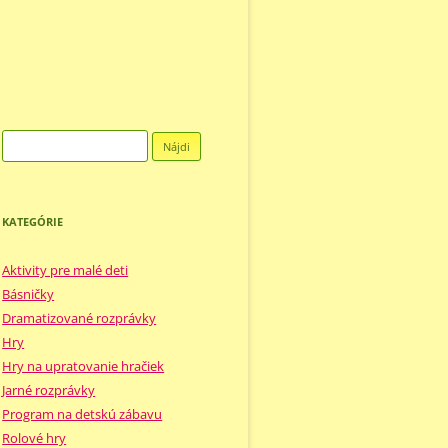
Hľadať:
KATEGÓRIE
Aktivity pre malé deti
Básničky
Dramatizované rozprávky
Hry
Hry na upratovanie hračiek
Jarné rozprávky
Program na detskú zábavu
Rolové hry