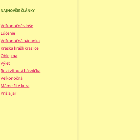
NAJNOVŠIE ČLÁNKY
Veľkonočné vinše
Lúčenie
Veľkonočná hádanka
Kráska krášli kraslice
Oblej ma
Výlet
Rozkvitnutá básnička
Veľkonočná
Máme žlté kura
Prišla jar