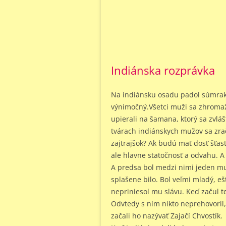
Indiánska rozprávka
Na indiánsku osadu padol súmrak. 
výnimočný.
Všetci muži sa zhromaž
upierali na šamana, ktorý sa zvl
tvárach indiánskych mužov sa zrač
zajtrajšok? Ak budú mať dosť šťast
ale hlavne statočnosť a odvahu. A
A predsa bol medzi nimi jeden muž
splašene bilo. Bol veľmi mladý, eš
nepriniesol mu slávu. Keď začul t
Odvtedy s ním nikto neprehovoril,
začali ho nazývať Zajačí Chvostík.