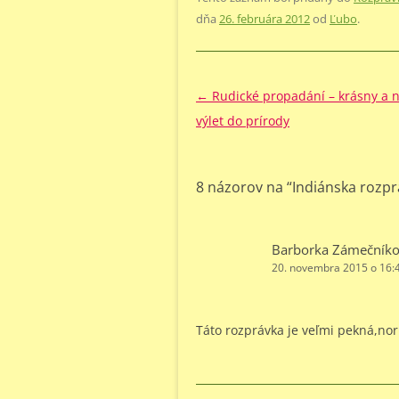
dňa
26. februára 2012
od
Ľubo
.
Navigácia
←
Rudické propadání – krásny a 
článkami
výlet do prírody
8 názorov na “
Indiánska rozpr
Barborka Zámečník
20. novembra 2015 o 16:
Táto rozprávka je veľmi pekná,nor