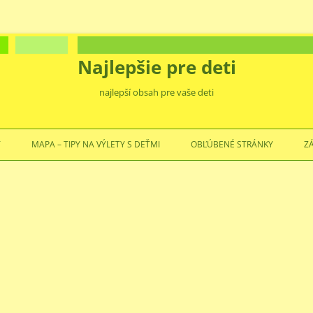
Najlepšie pre deti
najlepší obsah pre vaše deti
Preskočiť
na
Ť
MAPA – TIPY NA VÝLETY S DEŤMI
OBĽÚBENÉ STRÁNKY
Z
obsah