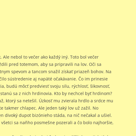
Ale nebol to večer ako každý iný. Toto bol večer
dili pred totemom, aby sa pripravili na lov. Oči sa
áštnym spevom a tancom snažil získať priazeň bohov. Na
ilo sústredenie aj napäté očakávanie. Čo im prinesie
ia, budú môcť predviesť svoju silu, rýchlosť, šikovnosť,
 stanú sa z nich hrdinovia. Kto by nechcel byť hrdinom?
, ktorý sa netešil. Úzkosť mu zvierala hrdlo a srdce mu
te takmer chlapec. Ale jeden taký lov už zažil. No
en divoký dupot bizónieho stáda, na nič nečakal a ušiel.
 všetci sa naňho posmešne pozerali a čo bolo najhoršie,