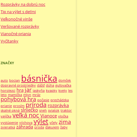
Rozprávky na dobrú noc
Tip na výlet s deťmi
Veľkonočné vinše
Veršované rozprávky
Vianočné priania
Vyčítanky
ZNAČKY
básnička
auto
bocian
domček
dopravné prostriedky
dážď
dúha
guľovačka
jar
hra
horolezci
jaskyňa
kvapky
kvety
les
leto
mamička
mlyn
mráz
pohybová hra
počasie
prechádzka
príroda
rozprávka
prianie
prosím
slniečko
skalné okná
sneh
sviatok
traktor
veľká noc
Vianoce
vajíčka
vločka
výlet
zima
vystúpenie
výchova
včely
záhrada
zvieratká
úroda
ďakujem
žaby