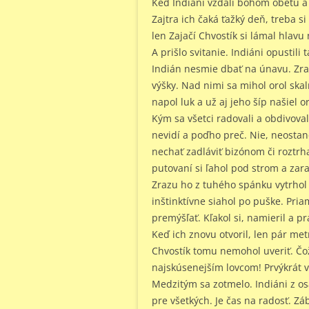
Keď Indiáni vzdali bohom obetu a p
Zajtra ich čaká ťažký deň, treba s
len Zajačí Chvostík si lámal hlavu
A prišlo svitanie. Indiáni opustili 
Indián nesmie dbať na únavu. Zraz
výšky. Nad nimi sa mihol orol ska
napol luk a už aj jeho šíp našiel or
Kým sa všetci radovali a obdivovali
nevidí a poďho preč. Nie, neostan
nechať zadláviť bizónom či roztr
putovaní si ľahol pod strom a zara
Zrazu ho z tuhého spánku vytrhol 
inštinktívne siahol po puške. Pria
premýšľať. Kľakol si, namieril a pr
Keď ich znovu otvoril, len pár metr
Chvostík tomu nemohol uveriť. Čož
najskúsenejším lovcom! Prvýkrát v 
Medzitým sa zotmelo. Indiáni z os
pre všetkých. Je čas na radosť. Zá