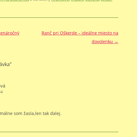
nenáročný
Ranč pri Oškerde – ideálne miesto na
dovolenku
→
ávka
”
ová
44
málne som žasla,len tak ďalej.