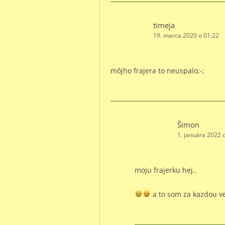
timeja
19. marca 2020 o 01:22
môjho frajera to neuspalo;-;
Šimon
1. januára 2022 
moju frajerku hej..
a to som za kazdou ve