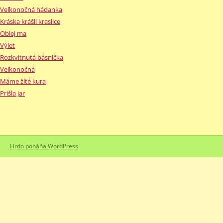
Veľkonočná hádanka
Kráska krášli kraslice
Oblej ma
Výlet
Rozkvitnutá básnička
Veľkonočná
Máme žlté kura
Prišla jar
Hrdo poháňa WordPress