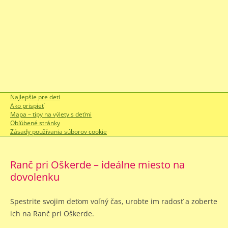
Najlepšie pre deti
Ako prispieť
Mapa – tipy na výlety s deťmi
Obľúbené stránky
Zásady používania súborov cookie
Ranč pri Oškerde – ideálne miesto na
dovolenku
Spestrite svojim deťom voľný čas, urobte im radosť a zoberte
ich na Ranč pri Oškerde.