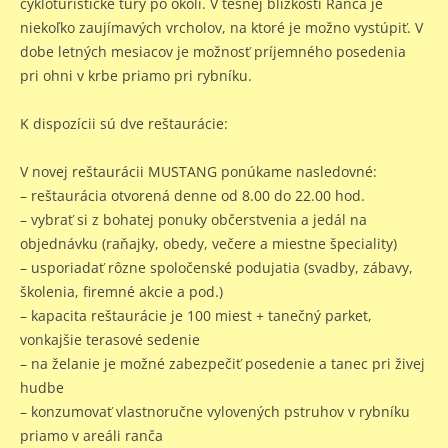
cykloturistické túry po okolí. V tesnej blízkosti Ranča je
niekoľko zaujímavých vrcholov, na ktoré je možno vystúpiť. V
dobe letných mesiacov je možnosť príjemného posedenia
pri ohni v krbe priamo pri rybníku.
K dispozícii sú dve reštaurácie:
V novej reštaurácii MUSTANG ponúkame nasledovné:
– reštaurácia otvorená denne od 8.00 do 22.00 hod.
– vybrať si z bohatej ponuky občerstvenia a jedál na
objednávku (raňajky, obedy, večere a miestne špeciality)
– usporiadať rôzne spoločenské podujatia (svadby, zábavy,
školenia, firemné akcie a pod.)
– kapacita reštaurácie je 100 miest + tanečný parket,
vonkajšie terasové sedenie
– na želanie je možné zabezpečiť posedenie a tanec pri živej
hudbe
– konzumovať vlastnoručne vylovených pstruhov v rybníku
priamo v areáli ranča