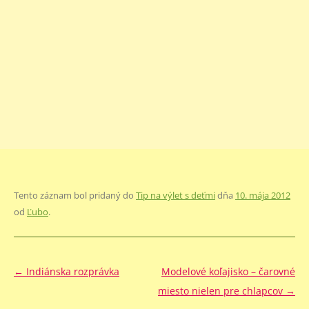
Tento záznam bol pridaný do
Tip na výlet s deťmi
dňa
10. mája 2012
od
Ľubo
.
Navigácia
←
Indiánska rozprávka
Modelové koľajisko – čarovné
článkami
miesto nielen pre chlapcov
→