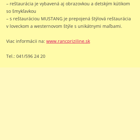
– reštaurácia je vybavená aj obrazovkou a detským kútikom
so šmykľavkou
– s reštauráciou MUSTANG je prepojená štýlová reštaurácia
v loveckom a westernovom štýle s unikátnymi maľbami.
Viac informácii na:
www.rancpriziline.sk
Tel.: 041/596 24 20