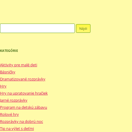
Hľadať:
KATEGÓRIE
Aktivity pre malé deti
Básničky
Dramatizované rozprávky
Hry
Hry na upratovanie hračiek
Jarné rozprávky
Program na detskú zábavu
Rolové hry
Rozprávky na dobrú noc
Tip na výlet s deťmi