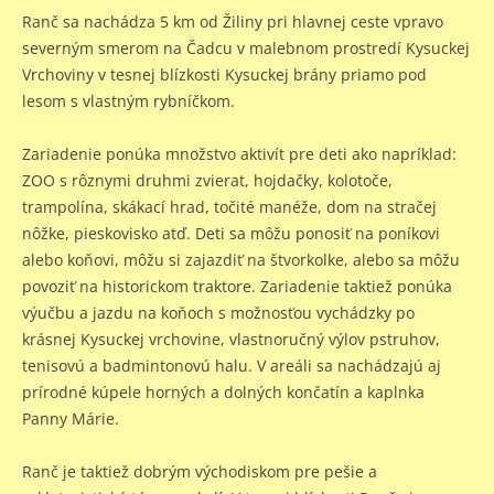
Ranč sa nachádza 5 km od Žiliny pri hlavnej ceste vpravo
severným smerom na Čadcu v malebnom prostredí Kysuckej
Vrchoviny v tesnej blízkosti Kysuckej brány priamo pod
lesom s vlastným rybníčkom.
Zariadenie ponúka množstvo aktivít pre deti ako napríklad:
ZOO s rôznymi druhmi zvierat, hojdačky, kolotoče,
trampolína, skákací hrad, točité manéže, dom na stračej
nôžke, pieskovisko atď. Deti sa môžu ponosiť na poníkovi
alebo koňovi, môžu si zajazdiť na štvorkolke, alebo sa môžu
povoziť na historickom traktore. Zariadenie taktiež ponúka
výučbu a jazdu na koňoch s možnosťou vychádzky po
krásnej Kysuckej vrchovine, vlastnoručný výlov pstruhov,
tenisovú a badmintonovú halu. V areáli sa nachádzajú aj
prírodné kúpele horných a dolných končatín a kaplnka
Panny Márie.
Ranč je taktiež dobrým východiskom pre pešie a