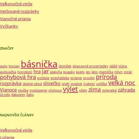
Veľkonočné vinše
Veršované rozprávky
Vianočné priania
Vyčítanky
ZNAČKY
básnička
auto
bocian
domček
dopravné prostriedky
dážď
dúha
jar
hra
guľovačka
horolezci
jaskyňa
kvapky
kvety
les
leto
mamička
mlyn
mráz
príroda
pohybová hra
počasie
prechádzka
prianie
prosím
veľká noc
rozprávka
slniečko
skalné okná
sneh
sviatok
traktor
vajíčka
výlet
zima
Vianoce
záhrada
vločka
vystúpenie
výchova
včely
zvieratká
úroda
ďakujem
žaby
NAJNOVŠIE ČLÁNKY
Veľkonočné vinše
Lúčenie