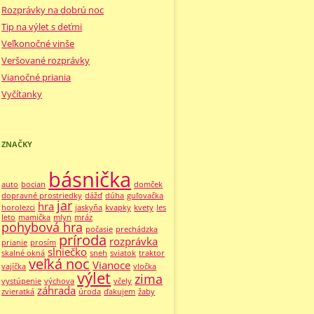
Rozprávky na dobrú noc
Tip na výlet s deťmi
Veľkonočné vinše
Veršované rozprávky
Vianočné priania
Vyčítanky
ZNAČKY
básnička
auto
bocian
domček
dopravné prostriedky
dážď
dúha
guľovačka
jar
hra
horolezci
jaskyňa
kvapky
kvety
les
leto
mamička
mlyn
mráz
pohybová hra
počasie
prechádzka
príroda
rozprávka
prianie
prosím
slniečko
skalné okná
sneh
sviatok
traktor
veľká noc
Vianoce
vajíčka
vločka
výlet
zima
vystúpenie
výchova
včely
záhrada
zvieratká
úroda
ďakujem
žaby