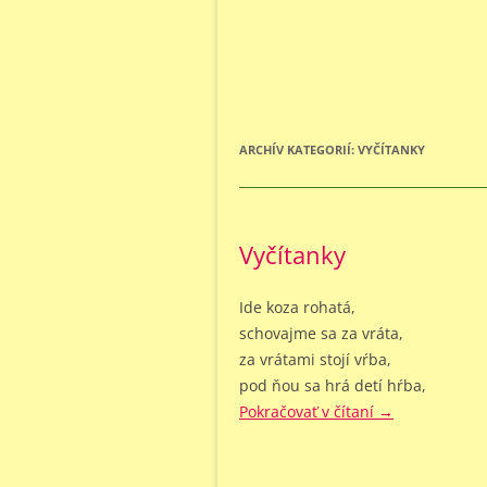
ARCHÍV KATEGORIÍ:
VYČÍTANKY
Vyčítanky
Ide koza rohatá,
schovajme sa za vráta,
za vrátami stojí vŕba,
pod ňou sa hrá detí hŕba,
Pokračovať v čítaní
→