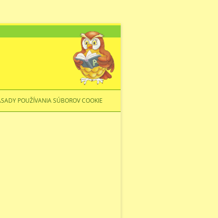
ÁSADY POUŽÍVANIA SÚBOROV COOKIE