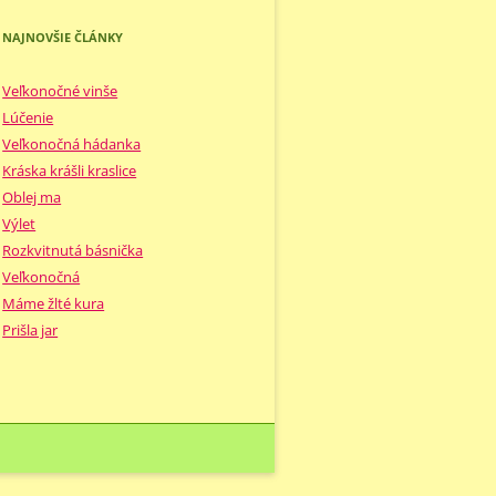
NAJNOVŠIE ČLÁNKY
Veľkonočné vinše
Lúčenie
Veľkonočná hádanka
Kráska krášli kraslice
Oblej ma
Výlet
Rozkvitnutá básnička
Veľkonočná
Máme žlté kura
Prišla jar