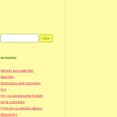
Hľadať:
KATEGÓRIE
Aktivity pre malé deti
Básničky
Dramatizované rozprávky
Hry
Hry na upratovanie hračiek
Jarné rozprávky
Program na detskú zábavu
Rolové hry