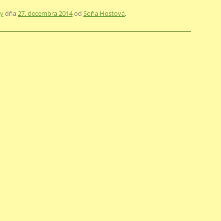
ky
dňa
27. decembra 2014
od
Soňa Hostová
.