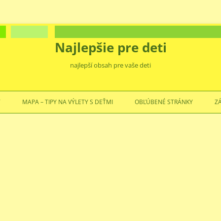
Najlepšie pre deti
najlepší obsah pre vaše deti
Preskočiť
na
Ť
MAPA – TIPY NA VÝLETY S DEŤMI
OBĽÚBENÉ STRÁNKY
Z
obsah