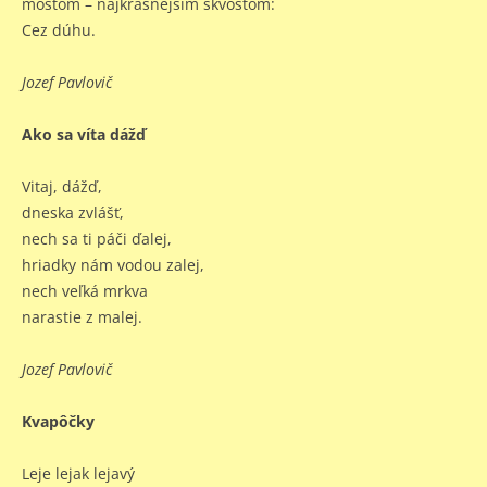
mostom – najkrásnejším skvostom:
Cez dúhu.
Jozef Pavlovič
Ako sa víta dážď
Vitaj, dážď,
dneska zvlášť,
nech sa ti páči ďalej,
hriadky nám vodou zalej,
nech veľká mrkva
narastie z malej.
Jozef Pavlovič
Kvapôčky
Leje lejak lejavý