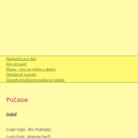
Najlepšie pre deti
Ako prispieť
Mapa – tipy na výlety s deťmi
Obľúbené stránky
Zásady používania súborov cookie
Počasie
Dážď
Cupi-lupi, do chalupy,
cupi-lupi, domov bež!