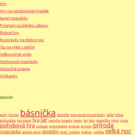
Hry
Hry na upratovanie hračiek
Jarné rozprávky
Program na detskú zábavu
Rolové hry
Rozprávky na dobrú noc
Tip na výlet s deťmi
Veľkonočné vinše
Veršované rozprávky
Vianočné priania
Vyčítanky
ZNAČKY
básnička
auto
bocian
domček
dopravné prostriedky
dážď
dúha
jar
hra
guľovačka
horolezci
jaskyňa
kvapky
kvety
les
leto
mamička
mlyn
mráz
príroda
pohybová hra
počasie
prechádzka
prianie
prosím
veľká noc
rozprávka
slniečko
skalné okná
sneh
sviatok
traktor
vajíčka