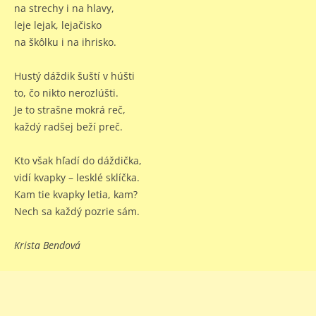
na strechy i na hlavy,
leje lejak, lejačisko
na škôlku i na ihrisko.
Hustý dáždik šuští v húšti
to, čo nikto nerozlúšti.
Je to strašne mokrá reč,
každý radšej beží preč.
Kto však hľadí do dáždička,
vidí kvapky – lesklé sklíčka.
Kam tie kvapky letia, kam?
Nech sa každý pozrie sám.
Krista Bendová