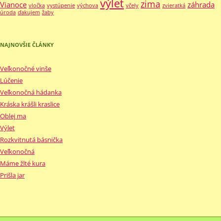
výlet
zima
Vianoce
záhrada
vločka
vystúpenie
výchova
včely
zvieratká
úroda
ďakujem
žaby
NAJNOVŠIE ČLÁNKY
Veľkonočné vinše
Lúčenie
Veľkonočná hádanka
Kráska krášli kraslice
Oblej ma
Výlet
Rozkvitnutá básnička
Veľkonočná
Máme žlté kura
Prišla jar