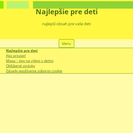
Najlepšie pre deti
najlepší obsah pre vaše deti
Preskočiť
Menu
na
obsah
Najlepšie pre deti
Ako prispieť
Mapa – tipy na výlety s deťmi
Obľúbené stránky
Zásady používania súborov cookie