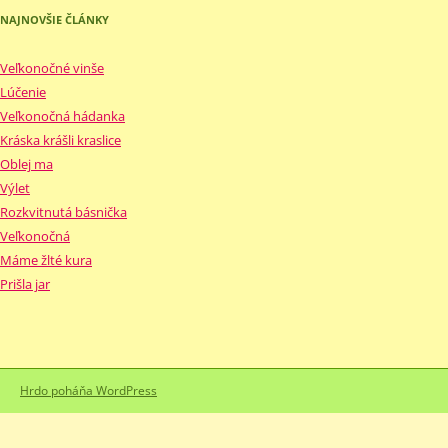
NAJNOVŠIE ČLÁNKY
Veľkonočné vinše
Lúčenie
Veľkonočná hádanka
Kráska krášli kraslice
Oblej ma
Výlet
Rozkvitnutá básnička
Veľkonočná
Máme žlté kura
Prišla jar
Hrdo poháňa WordPress