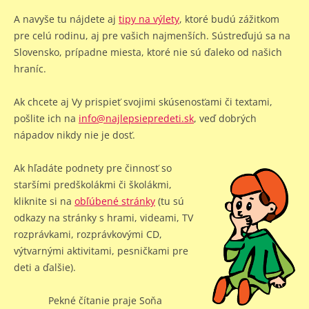
A navyše tu nájdete aj
tipy na výlety
, ktoré budú zážitkom
pre celú rodinu, aj pre vašich najmenších. Sústreďujú sa na
Slovensko, prípadne miesta, ktoré nie sú ďaleko od našich
hraníc.
Ak chcete aj Vy prispieť svojimi skúsenosťami či textami,
pošlite ich na
info@najlepsiepredeti.sk
, veď dobrých
nápadov nikdy nie je dosť.
Ak hľadáte podnety pre činnosť so
staršími predškolákmi či školákmi,
kliknite si na
obľúbené stránky
(tu sú
odkazy na stránky s hrami, videami, TV
rozprávkami, rozprávkovými CD,
výtvarnými aktivitami, pesničkami pre
deti a ďalšie).
Pekné čítanie praje Soňa