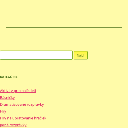
Hľadať:
KATEGÓRIE
Aktivity pre malé deti
Básničky
Dramatizované rozprávky
Hry
Hry na upratovanie hračiek
Jarné rozprávky