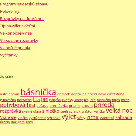
Program na detskú zábavu
Rolové hry
Rozprávky na dobrú noc
Tip na výlet s deťmi
Veľkonočné vinše
Veršované rozprávky
Vianočné priania
Vyčítanky
ZNAČKY
básnička
auto
bocian
domček
dopravné prostriedky
dážď
dúha
jar
hra
guľovačka
horolezci
jaskyňa
kvapky
kvety
les
leto
mamička
mlyn
mráz
príroda
pohybová hra
počasie
prechádzka
prianie
prosím
veľká noc
rozprávka
slniečko
skalné okná
sneh
sviatok
traktor
vajíčka
výlet
zima
Vianoce
záhrada
vločka
vystúpenie
výchova
včely
zvieratká
úroda
ďakujem
žaby