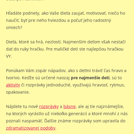
Hľadáte podnety, ako Vaše dieťa zaujať, motivovať, niečo ho
naučiť, byť pre neho hviezdou a počuť jeho radostný
smiech?
Dieťa, ktoré sa hrá, nezlostí. Najmenším deťom však nestačí
dať do ruky hračku. Pre maličké deti ste najlepšou hračkou
VY.
Ponúkam Vám zopár nápadov, ako s deťmi tráviť čas hravo a
tvorivo. Keďže sú určené naozaj
pre najmenšie deti
, sú to
aktivity
či rozprávky jednoduché, využívajú hravosť, rytmus,
opakovanie.
Nájdete tu nové
rozprávky
a
básne
, ale aj tie najznámejšie,
na ktorých vyrástlo už niekoľko generácií a ktoré mnohí z nás
poznali naspamäť. Ďalšie známe rozprávky som upravila do
zdramatizovanej podoby
.