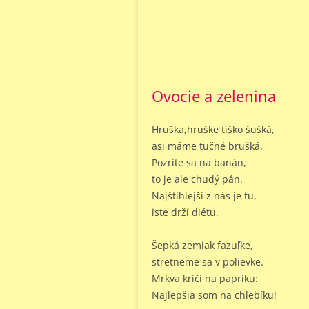
Ovocie a zelenina
Hruška,hruške tíško šušká,
asi máme tučné brušká.
Pozrite sa na banán,
to je ale chudý pán.
Najštíhlejší z nás je tu,
iste drží diétu.
Šepká zemiak fazuľke,
stretneme sa v polievke.
Mrkva kričí na papriku:
Najlepšia som na chlebíku!