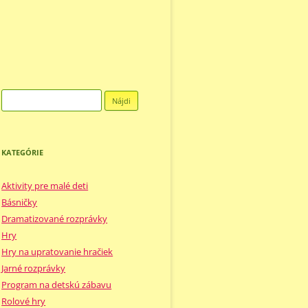
Hľadať:
KATEGÓRIE
Aktivity pre malé deti
Básničky
Dramatizované rozprávky
Hry
Hry na upratovanie hračiek
Jarné rozprávky
Program na detskú zábavu
Rolové hry