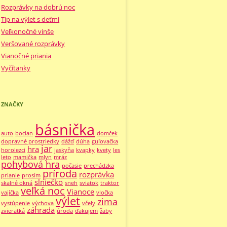
Rozprávky na dobrú noc
Tip na výlet s deťmi
Veľkonočné vinše
Veršované rozprávky
Vianočné priania
Vyčítanky
ZNAČKY
básnička
auto
bocian
domček
dopravné prostriedky
dážď
dúha
guľovačka
jar
hra
horolezci
jaskyňa
kvapky
kvety
les
leto
mamička
mlyn
mráz
pohybová hra
počasie
prechádzka
príroda
rozprávka
prianie
prosím
slniečko
skalné okná
sneh
sviatok
traktor
veľká noc
Vianoce
vajíčka
vločka
výlet
zima
vystúpenie
výchova
včely
záhrada
zvieratká
úroda
ďakujem
žaby