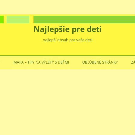
Najlepšie pre deti
najlepší obsah pre vaše deti
Preskočiť
na
Ť
MAPA – TIPY NA VÝLETY S DEŤMI
OBĽÚBENÉ STRÁNKY
Z
obsah