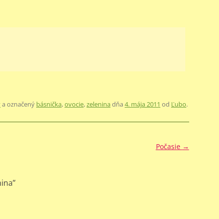
y
a označený
básnička
,
ovocie
,
zelenina
dňa
4. mája 2011
od
Ľubo
.
Počasie
→
nina
”