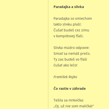
Paradajka a slivka
Paradajka so smiechom
takto slivku plaší:
Čušať budeš cez zimu
v kompótovej fľaši.
Slivka múdro odpovie:
Smiať sa nemáš prečo.
Ty zas budeš vo fľaši
čušať ako lečo!
František Rojko
Čo rastie v záhrade
Tešila sa mrkvička:
„Oj, už nie som maličká!“