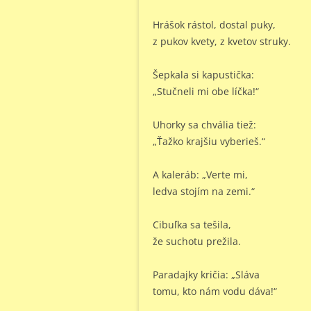
Hrášok rástol, dostal puky,
z pukov kvety, z kvetov struky.
Šepkala si kapustička:
„Stučneli mi obe líčka!“
Uhorky sa chvália tiež:
„Ťažko krajšiu vyberieš.“
A kaleráb: „Verte mi,
ledva stojím na zemi.“
Cibuľka sa tešila,
že suchotu prežila.
Paradajky kričia: „Sláva
tomu, kto nám vodu dáva!“