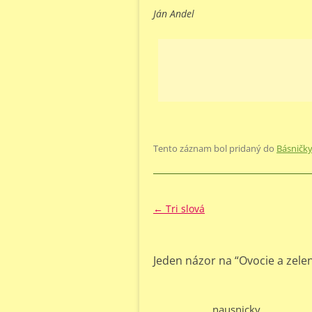
Ján Andel
Tento záznam bol pridaný do
Básničk
Navigácia
←
Tri slová
článkami
Jeden názor na “
Ovocie a zele
nausnicky