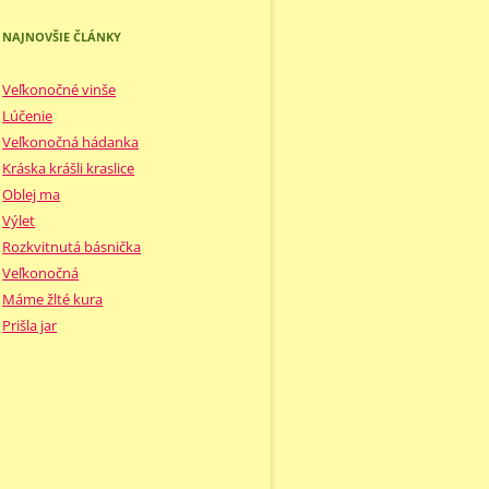
NAJNOVŠIE ČLÁNKY
Veľkonočné vinše
Lúčenie
Veľkonočná hádanka
Kráska krášli kraslice
Oblej ma
Výlet
Rozkvitnutá básnička
Veľkonočná
Máme žlté kura
Prišla jar