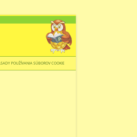
ÁSADY POUŽÍVANIA SÚBOROV COOKIE