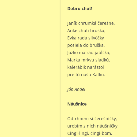
Dobrú chuť!
Janík chrumká čerešne,
Anke chutí hruška,
Evka rada slivôčky
posiela do bruška,
Jožko má rád jabĺčka,
Marka mrkvu sladkú,
kalerábik narástol
pre tú našu Katku.
Ján Andel
Náušnice
Odtrhnem si čerešničky,
urobím z nich náušničky.
Cingi-lingi, cingi-bom,