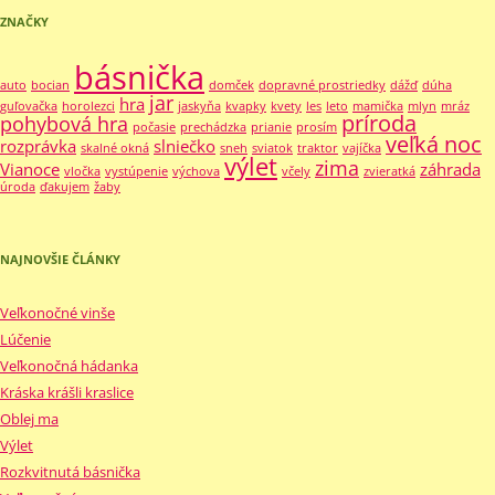
ZNAČKY
básnička
auto
bocian
domček
dopravné prostriedky
dážď
dúha
jar
hra
guľovačka
horolezci
jaskyňa
kvapky
kvety
les
leto
mamička
mlyn
mráz
príroda
pohybová hra
počasie
prechádzka
prianie
prosím
veľká noc
rozprávka
slniečko
skalné okná
sneh
sviatok
traktor
vajíčka
výlet
zima
Vianoce
záhrada
vločka
vystúpenie
výchova
včely
zvieratká
úroda
ďakujem
žaby
NAJNOVŠIE ČLÁNKY
Veľkonočné vinše
Lúčenie
Veľkonočná hádanka
Kráska krášli kraslice
Oblej ma
Výlet
Rozkvitnutá básnička