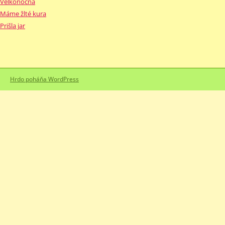
Veľkonočná
Máme žlté kura
Prišla jar
Hrdo poháňa WordPress