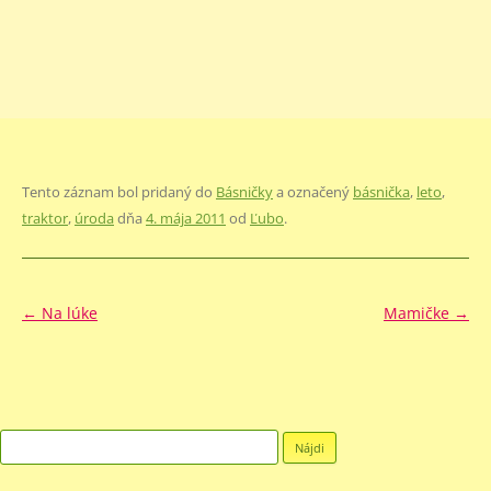
Tento záznam bol pridaný do
Básničky
a označený
básnička
,
leto
,
traktor
,
úroda
dňa
4. mája 2011
od
Ľubo
.
Navigácia
←
Na lúke
Mamičke
→
článkami
Hľadať: