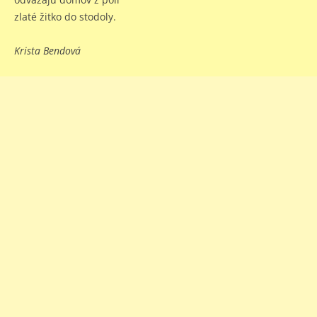
zlaté žitko do stodoly.
Krista Bendová