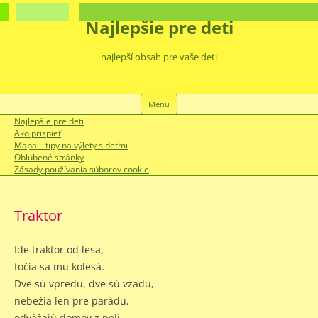
Najlepšie pre deti
najlepší obsah pre vaše deti
Preskočiť
Menu
na
obsah
Najlepšie pre deti
Ako prispieť
Mapa – tipy na výlety s deťmi
Obľúbené stránky
Zásady používania súborov cookie
Traktor
Ide traktor od lesa,
točia sa mu kolesá.
Dve sú vpredu, dve sú vzadu,
nebežia len pre parádu,
odvážajú domov z polí