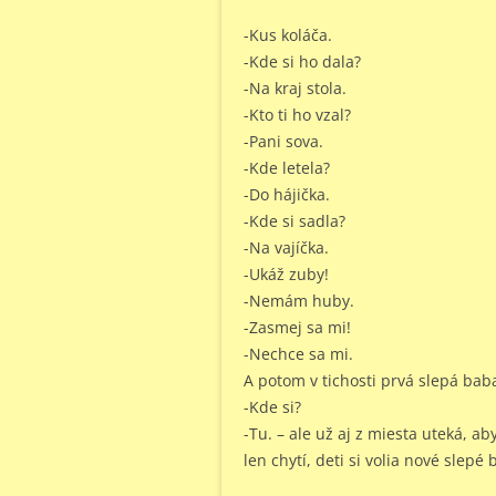
-Kus koláča.
-Kde si ho dala?
-Na kraj stola.
-Kto ti ho vzal?
-Pani sova.
-Kde letela?
-Do hájička.
-Kde si sadla?
-Na vajíčka.
-Ukáž zuby!
-Nemám huby.
-Zasmej sa mi!
-Nechce sa mi.
A potom v tichosti prvá slepá bab
-Kde si?
-Tu. – ale už aj z miesta uteká, a
len chytí, deti si volia nové slepé 