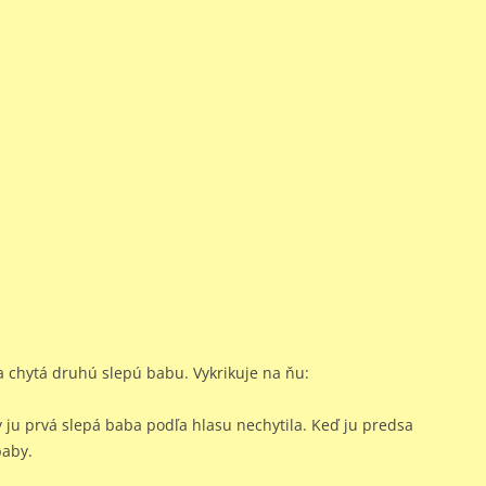
a chytá druhú slepú babu. Vykrikuje na ňu:
by ju prvá slepá baba podľa hlasu nechytila. Keď ju predsa
baby.