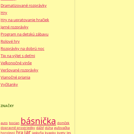
Dramatizované rozprávky
Hry
Hry na upratovanie hračiek
Jarné rozprávky
Program na detskú zábavu
Rolové hry
Rozprávky na dobrú noc
Tip na výlet s deťmi
Veľkonočné vinše
Veršované rozprávky
Vianočné priania
Vyčítanky
ZNAČKY
básnička
auto
bocian
domček
dopravné prostriedky
dážď
dúha
guľovačka
jar
hra
horolezci
jaskyňa
kvapky
kvety
les