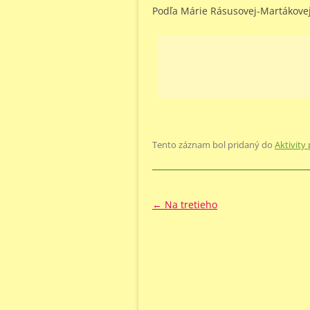
Podľa Márie Rásusovej-Martákovej
Tento záznam bol pridaný do
Aktivity
Navigácia
←
Na tretieho
článkami