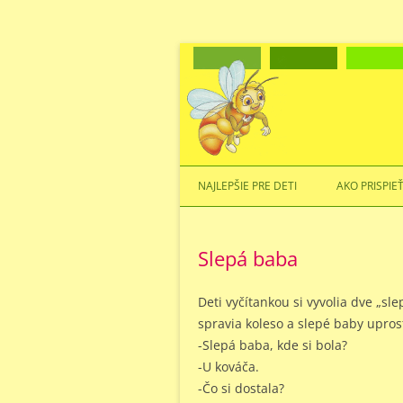
NAJLEPŠIE PRE DETI
AKO PRISPIE
Slepá baba
Deti vyčítankou si vyvolia dve „sl
spravia koleso a slepé baby upros
-Slepá baba, kde si bola?
-U kováča.
-Čo si dostala?