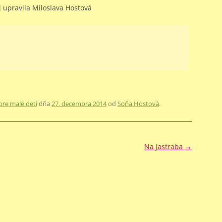
 upravila Miloslava Hostová
 pre malé deti
dňa
27. decembra 2014
od
Soňa Hostová
.
Na jastraba
→