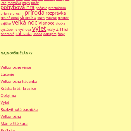
leto
mamička
mlyn
mráz
pohybová hra
počasie
prechádzka
príroda
rozprávka
prianie
prosím
slniečko
skalné okná
sneh
sviatok
traktor
veľká noc
Vianoce
vajíčka
vločka
výlet
zima
vystúpenie
výchova
včely
záhrada
zvieratká
úroda
ďakujem
žaby
NAJNOVŠIE ČLÁNKY
Veľkonočné vinše
Lúčenie
Veľkonočná hádanka
Kráska krášli kraslice
Oblej ma
Výlet
Rozkvitnutá básnička
Veľkonočná
Máme žlté kura
Prišla jar