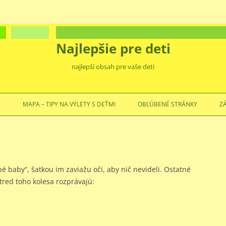
Najlepšie pre deti
najlepší obsah pre vaše deti
Preskočiť
na
Ť
MAPA – TIPY NA VÝLETY S DEŤMI
OBĽÚBENÉ STRÁNKY
Z
obsah
epé baby“, šatkou im zaviažu oči, aby nič nevideli. Ostatné
tred toho kolesa rozprávajú: