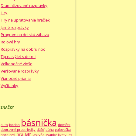
Dramatizované rozprávky
Hry
Hry na upratovanie hračiek
Jarné rozprávky
Program na detskú zábavu
Rolové hry
Rozprávky na dobrú noc
Tip na výlet s deťmi
Veľkonočné vinše
Veršované rozprávky
Vianočné priania
Vyčítanky
ZNAČKY
básnička
auto
bocian
domček
dopravné prostriedky
dážď
dúha
guľovačka
jar
hra
horolezci
jaskyňa
kvapky
kvety
les