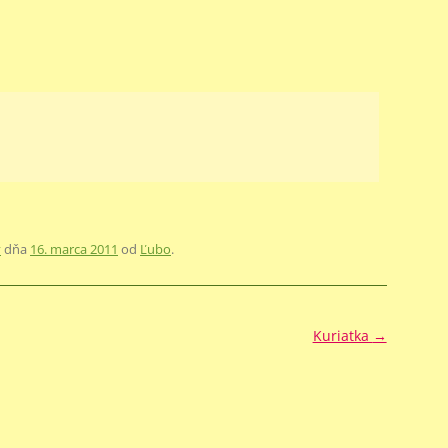
y
dňa
16. marca 2011
od
Ľubo
.
Kuriatka
→