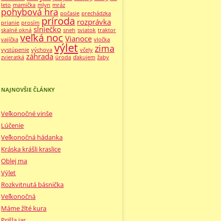
leto
mamička
mlyn
mráz
pohybová hra
počasie
prechádzka
príroda
rozprávka
prianie
prosím
slniečko
skalné okná
sneh
sviatok
traktor
veľká noc
Vianoce
vajíčka
vločka
výlet
zima
vystúpenie
výchova
včely
záhrada
zvieratká
úroda
ďakujem
žaby
NAJNOVŠIE ČLÁNKY
Veľkonočné vinše
Lúčenie
Veľkonočná hádanka
Kráska krášli kraslice
Oblej ma
Výlet
Rozkvitnutá básnička
Veľkonočná
Máme žlté kura
Prišla jar