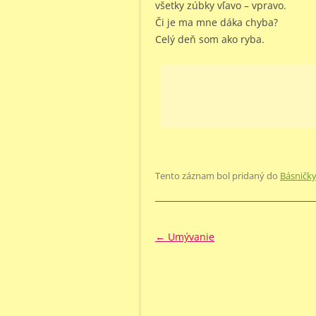
všetky zúbky vľavo – vpravo.
Či je ma mne dáka chyba?
Celý deň som ako ryba.
Tento záznam bol pridaný do
Básničk
Navigácia
←
Umývanie
článkami