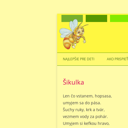
NAJLEPŠIE PRE DETI
AKO PRISPIE
Šikulka
Len čo vstanem, hopsasa,
umyjem sa do pása.
Šuchy ruky, krk a tvár,
vezmem vody za pohár.
Umyjem si kefkou hravo,