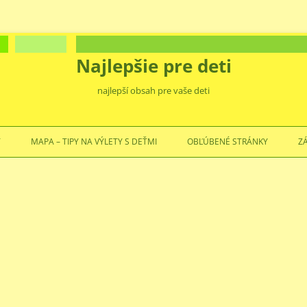
Najlepšie pre deti
najlepší obsah pre vaše deti
Preskočiť
na
Ť
MAPA – TIPY NA VÝLETY S DEŤMI
OBĽÚBENÉ STRÁNKY
Z
obsah